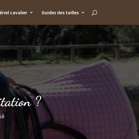
riel cavalier
Guides des tailles
tation ?
sé