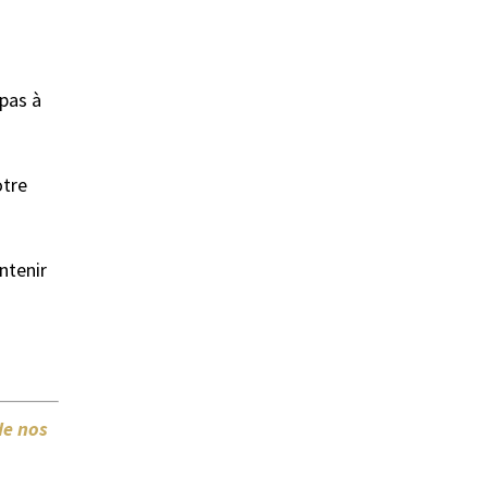
 pas à
otre
ntenir
de nos