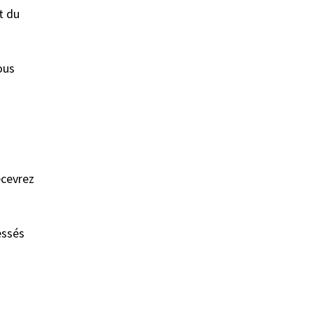
t du
ous
ecevrez
essés