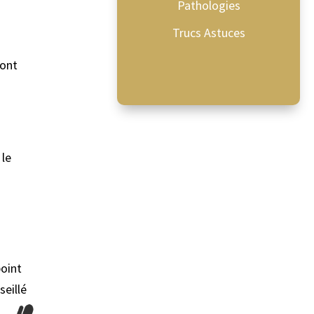
Pathologies
Trucs Astuces
 ont
 le
point
seillé