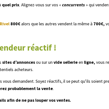
à
quel prix
. Alignez-vous sur vos «
concurrents
» qui venden
Rivel
800€
alors que les autres vendent la même à
700€,
v
endeur réactif !
es
sites d’annonces
ou sur un
vide sellerie
en
ligne,
vous r
entiels acheteurs.
s vous demandent. Soyez réactifs, il se peut qu’ils soient pr
erez probablement la vente
.
ls afin de ne pas louper vos ventes.