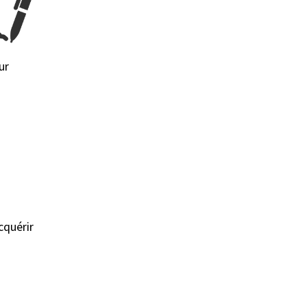
ur
cquérir