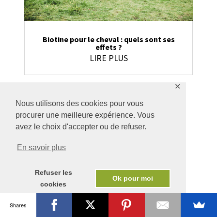
Biotine pour le cheval : quels sont ses
effets ?
LIRE PLUS
✕
Nous utilisons des cookies pour vous
procurer une meilleure expérience. Vous
0 commentaires
avez le choix d'accepter ou de refuser.
En savoir plus
Soumettre un commentaire
Vous devez
vous connecter
pour publier un
Refuser les
Ok pour moi
commentaire.
cookies
Shares