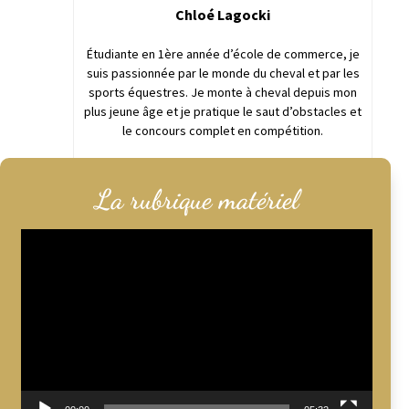
Chloé Lagocki
Étudiante en 1ère année d’école de commerce, je
suis passionnée par le monde du cheval et par les
sports équestres. Je monte à cheval depuis mon
plus jeune âge et je pratique le saut d’obstacles et
le concours complet en compétition.
Passionnée, je partage mes découvertes et
La rubrique matériel
connaissances à travers mon clavier d’ordinateur !
Lecteur
vidéo