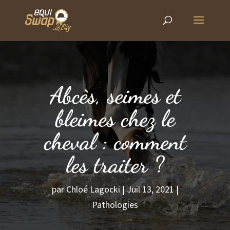
Abcès, seimes et
bleimes chez le
cheval : comment
les traiter ?
par
Chloé Lagocki
|
Juil 13, 2021
|
Pathologies