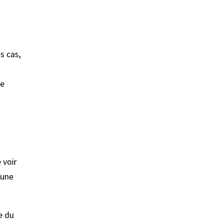
s cas,
re
 voir
 une
le du