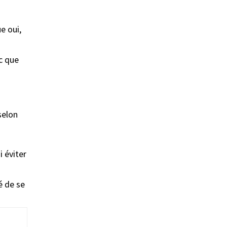
e oui,
nc que
selon
i éviter
s
lé de se