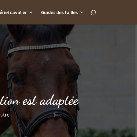
riel cavalier
Guides des tailles
ation est adaptée
stre