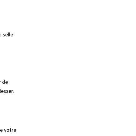
a selle
r de
lesser.
e votre