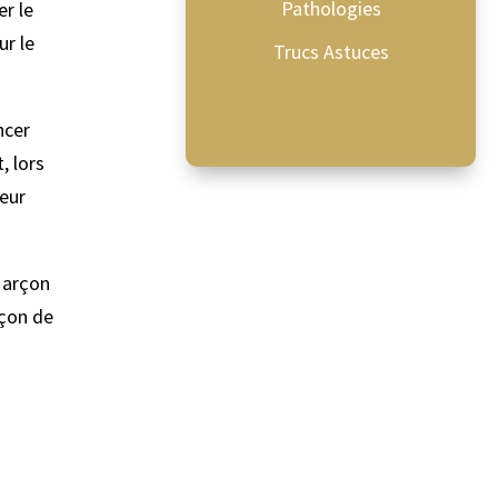
Pathologies
er le
ur le
Trucs Astuces
ncer
t, lors
teur
e arçon
rçon de