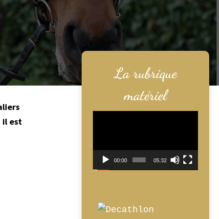
La rubrique
matériel
liers
Lecteur
il est
vidéo
00:00
05:32