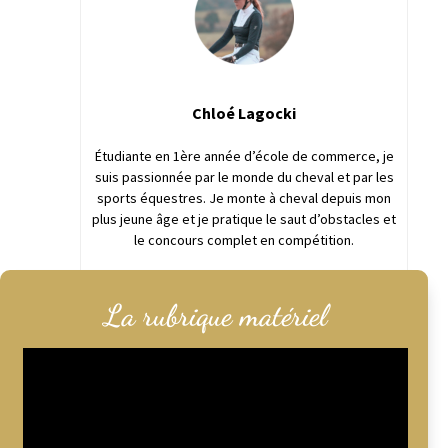
Chloé Lagocki
Étudiante en 1ère année d’école de commerce, je
suis passionnée par le monde du cheval et par les
sports équestres. Je monte à cheval depuis mon
plus jeune âge et je pratique le saut d’obstacles et
le concours complet en compétition.
Passionnée, je partage mes découvertes et
La rubrique matériel
connaissances à travers mon clavier d’ordinateur !
Lecteur
vidéo