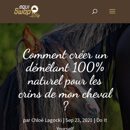
Comment créer un
démêlant 100%
naturel pour les
crins de mon cheval
?
par
Chloé Lagocki
|
Sep 23, 2021
|
Do It
Yourself