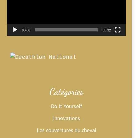
00:00
05:32
Catégories
Do It Yourself
Innovations
Les couvertures du cheval